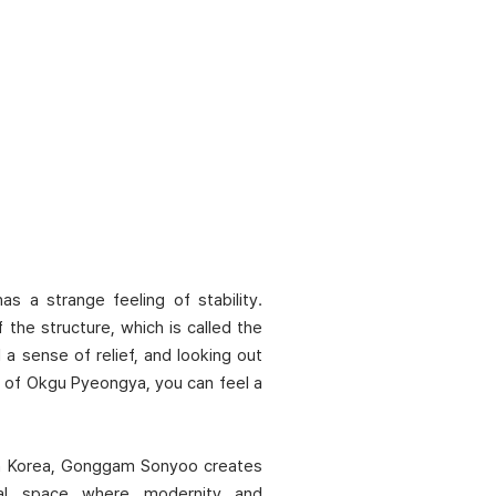
s a strange feeling of stability.
f the structure, which is called the
 a sense of relief, and looking out
s of Okgu Pyeongya, you can feel a
h Korea, Gonggam Sonyoo creates
ral space where modernity and