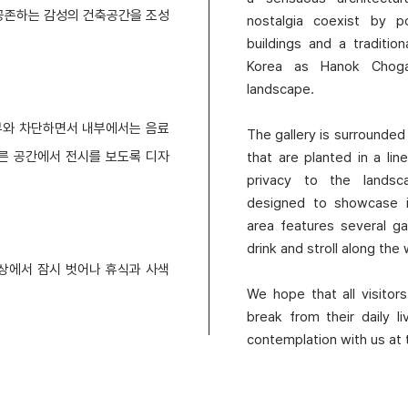
공존하는 감성의 건축공간을 조성
nostalgia coexist by p
buildings and a traditi
Korea as Hanok Choga
landscape.
부와 차단하면서 내부에서는 음료
The gallery is surrounded 
다른 공간에서 전시를 보도록 디자
that are planted in a lin
privacy to the landsca
designed to showcase i
area features several g
drink and stroll along the
상에서 잠시 벗어나 휴식과 사색
We hope that all visito
break from their daily 
contemplation with us at t