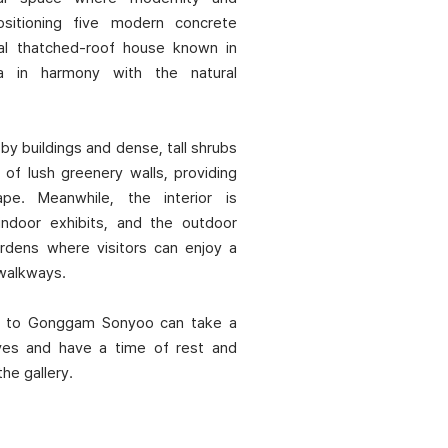
ositioning five modern concrete
onal thatched-roof house known in
 in harmony with the natural
by buildings and dense, tall shrubs
e of lush greenery walls, providing
pe. Meanwhile, the interior is
ndoor exhibits, and the outdoor
ardens where visitors can enjoy a
 walkways.
rs to Gonggam Sonyoo can take a
lives and have a time of rest and
he gallery.