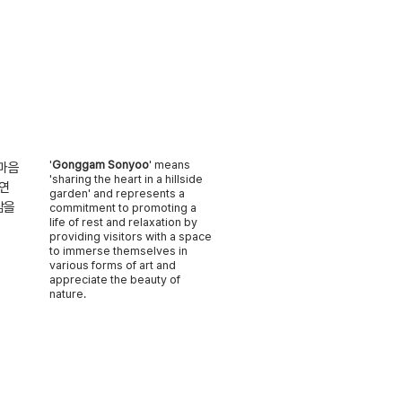
'
Gonggam Sonyoo
' means
 마음
'sharing the heart in a hillside
자연
garden' and represents a
삶을
commitment to promoting a
life of rest and relaxation by
providing visitors with a space
to immerse themselves in
various forms of art and
appreciate the beauty of
nature.